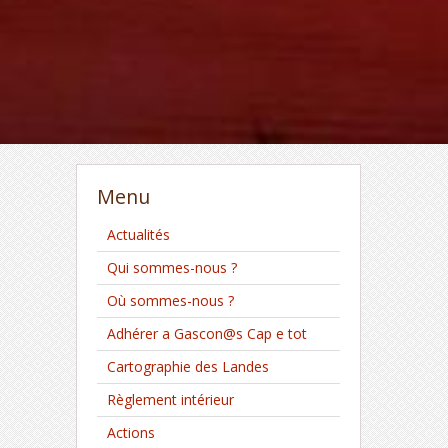
Menu
Actualités
Qui sommes-nous ?
Où sommes-nous ?
Adhérer a Gascon@s Cap e tot
Cartographie des Landes
Règlement intérieur
Actions